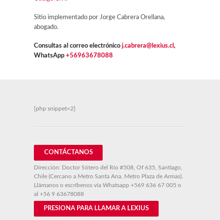
Sitio implementado por Jorge Cabrera Orellana,
abogado.
Consultas al correo electrónico
j.cabrera@lexius.cl
,
WhatsApp
+56963678088
[php snippet=2]
CONTÁCTANOS
Dirección: Doctor Sótero del Río #508, Of 635, Santiago,
Chile (Cercano a Metro Santa Ana, Metro Plaza de Armas).
Llámanos o escríbenos vía Whatsapp
+569 636 67 005
o
al
+56 9 63678088
PRESIONA PARA LLAMAR A LEXIUS