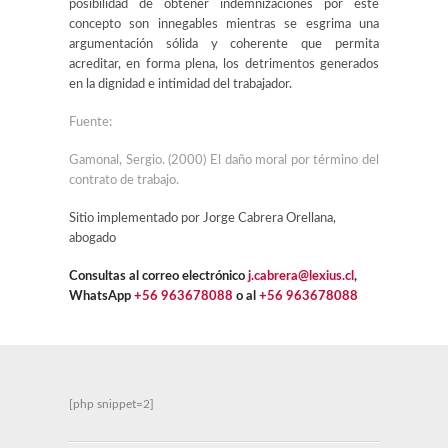
posibilidad de obtener indemnizaciones por este
concepto son innegables mientras se esgrima una
argumentación sólida y coherente que permita
acreditar, en forma plena, los detrimentos generados
en la dignidad e intimidad del trabajador.
Fuente:
Gamonal, Sergio. (2000) El daño moral por término del
contrato de trabajo.
Sitio implementado por Jorge Cabrera Orellana,
abogado
Consultas al correo electrónico
j.cabrera@lexius.cl
,
WhatsApp
+56 963678088
o al
+56 963678088
[php snippet=2]