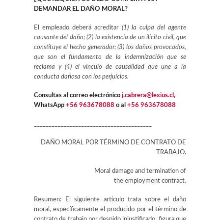
DEMANDAR EL DAÑO MORAL?
El empleado deberá acreditar
(1) la culpa del agente
causante del daño; (2) la existencia de un ilícito civil, que
constituye el hecho generador; (3) los daños provocados,
que son el fundamento de la indemnización que se
reclama y (4) el vínculo de causalidad que une a la
conducta dañosa con los perjuicios.
Consultas al correo electrónico
j.cabrera@lexius.cl
,
WhatsApp
+56 963678088
o al
+56 963678088
________________________________________
DAÑO MORAL POR TÉRMINO DE CONTRATO DE
TRABAJO.
Moral damage and termination of
the employment contract.
Resumen
:
El siguiente artículo trata sobre el daño
moral, específicamente el producido por el término de
contrato de trabajo por despido injustificado, figura que