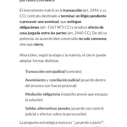
jurisdiccionales
El instrumento matriz es la
transacción
(art. 2446 y ss.
CC): contrato destinado a
terminar un litigio pendiente
o precaver uno eventual
, que
extingue
obligaciones
(art. 1567 N°3 CC) y produce
efecto de
cosa juzgada entre las partes
(art. 2460 CC). De ahí su
potencia: un acuerdo bien construido
no solo convence
,
sino que
cierra
.
Ahora bien, según la etapa y la materia, el cierre puede
adoptar formas distintas:
Transacción extrajudicial
(contrato)
Avenimiento
y
conciliación judicial
(acuerdo dentro
del proceso con fuerza procesal)
Mediación obligatoria
(requisito previo que encauza
la solución)
Salidas alternativas penales
(acuerdo con control
judicial y efectos sobre la persecución)
La pregunta estratégica nunca es “¿acuerdo o juicio?”,