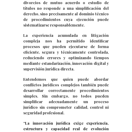
divorcios de mutuo acuerdo o estudio de
títulos no responde a una simplificación del
derecho, sino precisamente al dominio técnico
de procedimientos cuya ejecución puede
sistematizarse responsablemente.
La experiencia acumulada en litigación
compleja nos ha permitido identificar
procesos que pueden ejecutarse de forma
eficiente, segura y técnicamente controlada,
reduciendo errores y optimizando tiempos
mediante estandarización, innovación digital y
supervisión jurídica directa.
Entendemos que quien puede abordar
conflictos jurídicos complejos también puede
desarrollar correctamente procedimientos
simples. Sin embargo, no todos pueden
simplificar adecuadamente un proceso
jurídico sin comprometer calidad, control ni
seguridad profesional.
“La innovación jurídica exige experiencia,
estructura y capacidad real de evolución