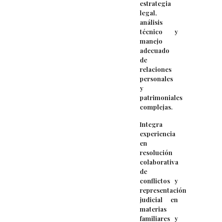
estrategia
legal,
análisis
técnico y
manejo
adecuado
de
relaciones
personales
y
patrimoniales
complejas.
Integra
experiencia
en
resolución
colaborativa
de
conflictos y
representación
judicial en
materias
familiares y