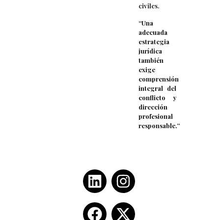
civiles.
“Una
adecuada
estrategia
jurídica
también
exige
comprensión
integral del
conflicto y
dirección
profesional
responsable.”